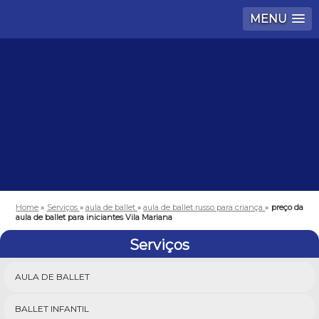
MENU
Home
»
Serviços
»
aula de ballet
»
aula de ballet russo para criança
»
preço da
aula de ballet para iniciantes Vila Mariana
Serviços
AULA DE BALLET
BALLET INFANTIL