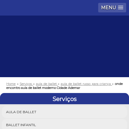
MENU
Home
»
Serviços
»
aula de ballet
»
aula de ballet russo para criança
»
onde
encontro aula de ballet moderno Cidade Ademar
Serviços
AULA DE BALLET
BALLET INFANTIL