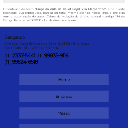
O conteúdo do texto "
Preço da Aula de Ballet Royal Vila Clementino
" é de direito
reservado. Sua reprodução, parcial ou total, mesmo citando nossos links, é proibida
sem a autorização do autor. Crime de violação de direito autoral – artigo 184 do
Código Penal –
Lei 9610/98 - Lei de direitos autorais
.
Dançando
Avenida Nossa Senhora do Sabará, 2982 - Interlagos
São Paulo - SP - CEP: 04447-010
2337-5441
99835-9116
(11)
(11)
99524-6518
(11)
Home
Empresa
Missão