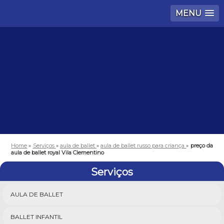
MENU
Home
»
Serviços
»
aula de ballet
»
aula de ballet russo para criança
»
preço da
aula de ballet royal Vila Clementino
Serviços
AULA DE BALLET
BALLET INFANTIL