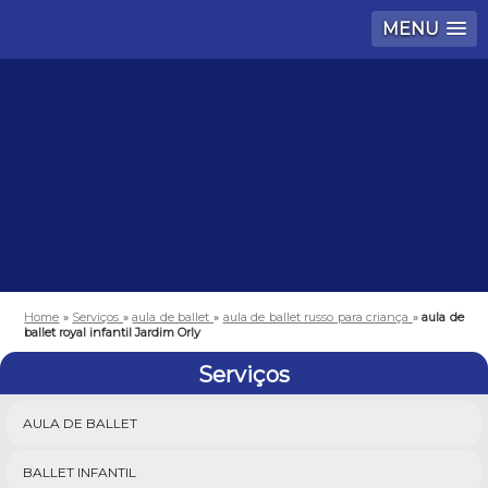
MENU
Home
»
Serviços
»
aula de ballet
»
aula de ballet russo para criança
»
aula de
ballet royal infantil Jardim Orly
Serviços
AULA DE BALLET
BALLET INFANTIL