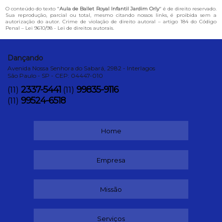
O conteúdo do texto "
Aula de Ballet Royal Infantil Jardim Orly
" é de direito reservado.
Sua reprodução, parcial ou total, mesmo citando nossos links, é proibida sem a
autorização do autor. Crime de violação de direito autoral – artigo 184 do Código
Penal –
Lei 9610/98 - Lei de direitos autorais
.
Dançando
Avenida Nossa Senhora do Sabará, 2982 - Interlagos
São Paulo - SP - CEP: 04447-010
2337-5441
99835-9116
(11)
(11)
99524-6518
(11)
Home
Empresa
Missão
Serviços