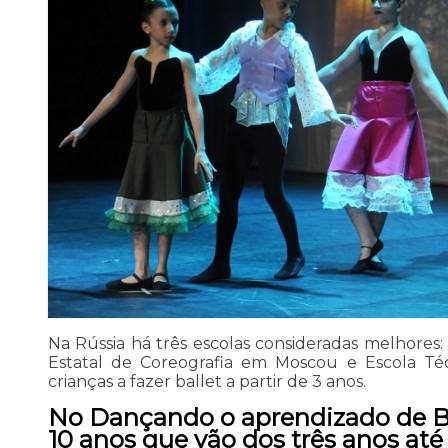
Na Rússia há três escolas consideradas melhore
Estatal de Coreografia em Moscou e Escola T
crianças a fazer ballet a partir de 3 anos.
No Dançando o aprendizado de Ba
10 anos que vão dos três anos até 