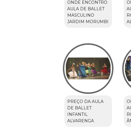
ONDE ENCONTRO
O
AULA DE BALLET
A
MASCULINO
R
JARDIM MORUMBI
A
PREÇO DA AULA
O
DE BALLET
A
INFANTIL
R
ALVARENGA
Â