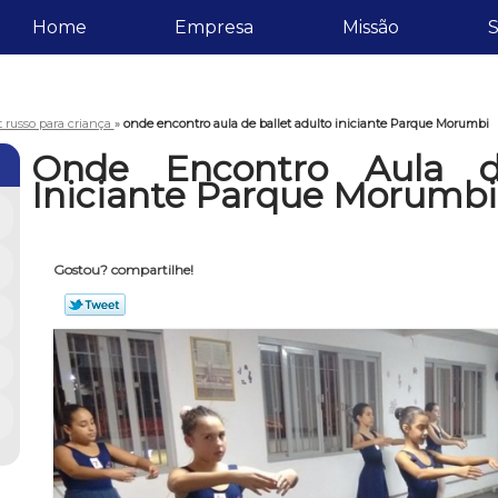
Home
Empresa
Missão
S
t russo para criança
»
onde encontro aula de ballet adulto iniciante Parque Morumbi
Onde Encontro Aula d
Iniciante Parque Morumbi
Gostou? compartilhe!