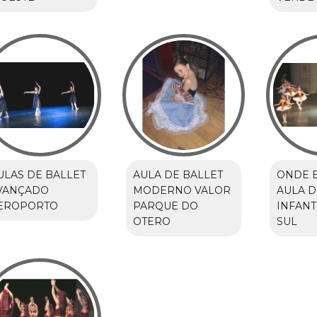
ULAS DE BALLET
AULA DE BALLET
ONDE 
VANÇADO
MODERNO VALOR
AULA D
EROPORTO
PARQUE DO
INFANT
OTERO
SUL