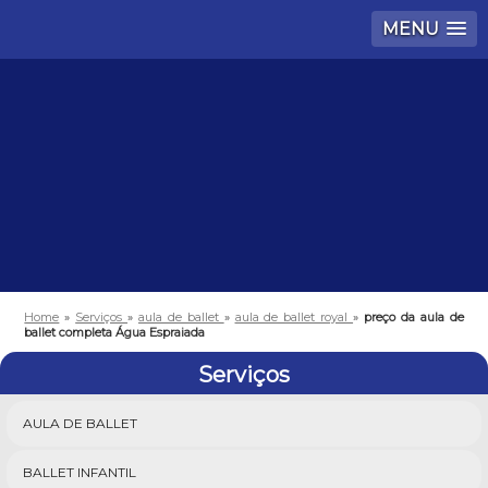
MENU
Home
»
Serviços
»
aula de ballet
»
aula de ballet royal
»
preço da aula de
ballet completa Água Espraiada
Serviços
AULA DE BALLET
BALLET INFANTIL