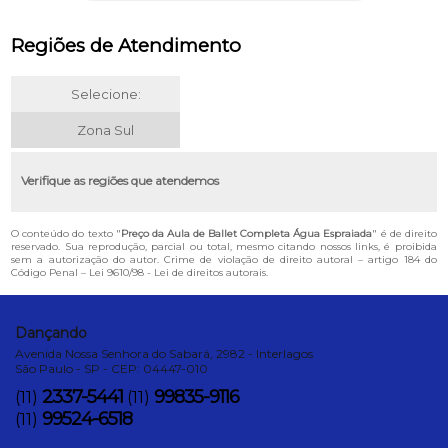
Regiões de Atendimento
Selecione:
Zona Sul
Verifique as regiões que atendemos
O conteúdo do texto "
Preço da Aula de Ballet Completa Água Espraiada
" é de direito
reservado. Sua reprodução, parcial ou total, mesmo citando nossos links, é proibida
sem a autorização do autor. Crime de violação de direito autoral – artigo 184 do
Código Penal –
Lei 9610/98 - Lei de direitos autorais
.
Dançando
Avenida Nossa Senhora do Sabará, 2982 - Interlagos
São Paulo - SP - CEP: 04447-010
2337-5441
99835-9116
(11)
(11)
99524-6518
(11)