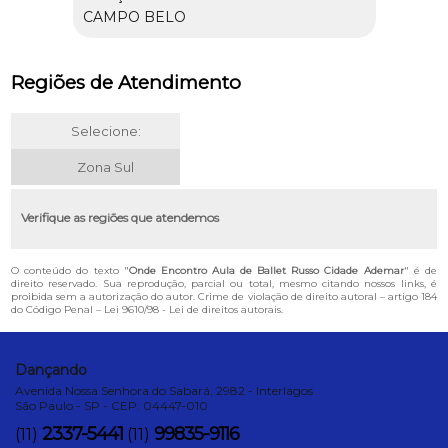
CAMPO BELO
Regiões de Atendimento
Selecione:
Zona Sul
Verifique as regiões que atendemos
O conteúdo do texto "
Onde Encontro Aula de Ballet Russo Cidade Ademar
" é de
direito reservado. Sua reprodução, parcial ou total, mesmo citando nossos links, é
proibida sem a autorização do autor. Crime de violação de direito autoral – artigo 184
do Código Penal –
Lei 9610/98 - Lei de direitos autorais
.
Dançando
Avenida Nossa Senhora do Sabará, 2982 - Interlagos
São Paulo - SP - CEP: 04447-010
2337-5441
99835-9116
(11)
(11)