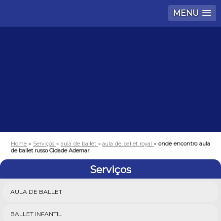
MENU
Home
»
Serviços
»
aula de ballet
»
aula de ballet royal
»
onde encontro aula
de ballet russo Cidade Ademar
Serviços
AULA DE BALLET
BALLET INFANTIL