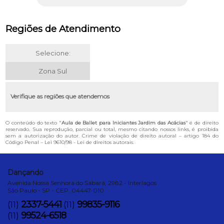
Regiões de Atendimento
Selecione:
Zona Sul
Verifique as regiões que atendemos
O conteúdo do texto "
Aula de Ballet para Iniciantes Jardim das Acácias
" é de direito
reservado. Sua reprodução, parcial ou total, mesmo citando nossos links, é proibida
sem a autorização do autor. Crime de violação de direito autoral – artigo 184 do
Código Penal –
Lei 9610/98 - Lei de direitos autorais
.
Dançando
Avenida Nossa Senhora do Sabará, 2982 - Interlagos
São Paulo - SP - CEP: 04447-010
2337-5441
99835-9116
(11)
(11)
99524-6518
(11)