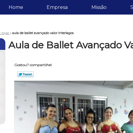
Home
Empresa
Missão
S
t royal
»
aula de ballet avançado valor Interlagos
Aula de Ballet Avançado Va
Gostou? compartilhe!