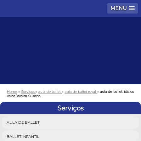
MENU
Home
»
Serviços
»
aula de ballet
»
aula de ballet royal
»
aula de ballet básico
valor Jardim Suzana
Serviços
AULA DE BALLET
BALLET INFANTIL