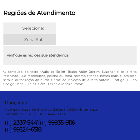
Regiões de Atendimento
Selecione:
Zona Sul
Verifique as regiões que atendemos
O conteúdo do texto "
Aula de Ballet Básico Valor Jardim Suzana
" é de direito
reservado. Sua reprodução, parcial ou total, mesmo citando nossos links, é proibida
sem a autorização do autor. Crime de violação de direito autoral – artigo 184 do
Código Penal –
Lei 9610/98 - Lei de direitos autorais
.
Dançando
Avenida Nossa Senhora do Sabará, 2982 - Interlagos
São Paulo - SP - CEP: 04447-010
2337-5441
99835-9116
(11)
(11)
99524-6518
(11)