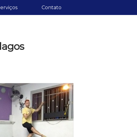
erviços
Contato
rlagos