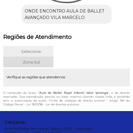
ONDE ENCONTRO AULA DE BALLET
AVANÇADO VILA MARCELO
Regiões de Atendimento
Selecione:
Zona Sul
Verifique as regiões que atendemos
O conteúdo do texto "
Aula de Ballet Royal Infantil Valor Ipiranga
" é de direito
reservado. Sua reprodução, parcial ou total, mesmo citando nossos links, é proibida
sem a autorização do autor. Crime de violação de direito autoral – artigo 184 do
Código Penal –
Lei 9610/98 - Lei de direitos autorais
.
Dançando
Avenida Nossa Senhora do Sabará, 2982 - Interlagos
São Paulo - SP - CEP: 04447-010