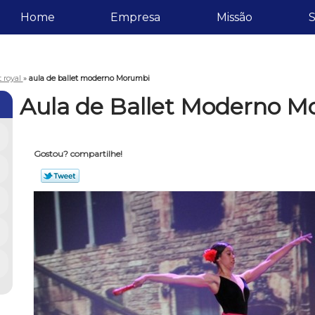
Home
Empresa
Missão
S
t royal
»
aula de ballet moderno Morumbi
Aula de Ballet Moderno 
Gostou? compartilhe!