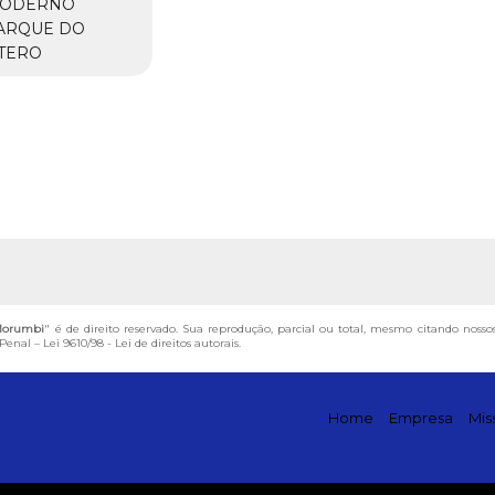
ODERNO
ARQUE DO
TERO
Morumbi
" é de direito reservado. Sua reprodução, parcial ou total, mesmo citando nosso
 Penal –
Lei 9610/98 - Lei de direitos autorais
.
Home
Empresa
Mis