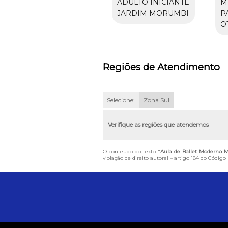
ADULTO INICIANTE
M
JARDIM MORUMBI
P
O
Regiões de Atendimento
Selecione:
Zona Sul
Verifique as regiões que atendemos
O conteúdo do texto "
Aula de Ballet Moderno 
violação de direito autoral – artigo 184 do Código