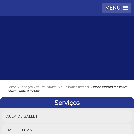
MENU
Home
»
Serviços
»
ballet infantil
»
aula ballet infantil
»
onde encontrar ballet
infantil aula Brooklin
Serviços
AULA DE BALLET
BALLET INFANTIL