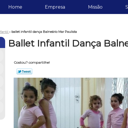
Home
Empresa
Missão
S
nfantil
»
ballet infantil dança Balneário Mar Paulista
Ballet Infantil Dança Baln
Gostou? compartilhe!