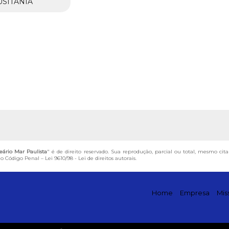
USITANIA
neário Mar Paulista
" é de direito reservado. Sua reprodução, parcial ou total, mesmo cit
 do Código Penal –
Lei 9610/98 - Lei de direitos autorais
.
Home
Empresa
Mis