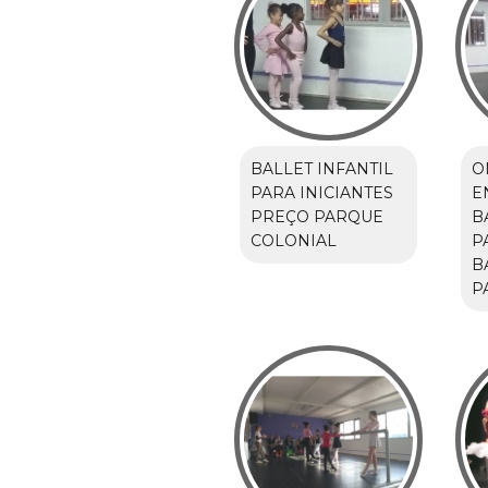
BALLET INFANTIL
O
PARA INICIANTES
E
PREÇO PARQUE
B
COLONIAL
P
B
P