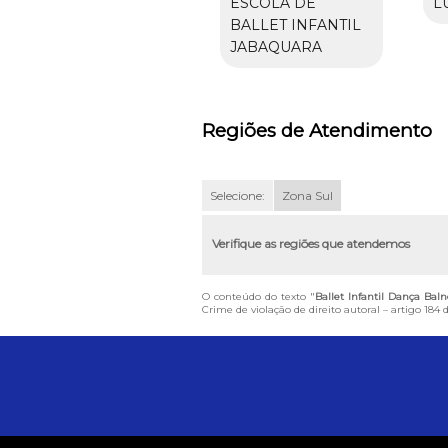
ESCOLA DE
L
BALLET INFANTIL
JABAQUARA
Regiões de Atendimento
Selecione:
Zona Sul
Verifique as regiões que atendemos
O conteúdo do texto "
Ballet Infantil Dança Bal
Crime de violação de direito autoral – artigo 184