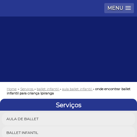
MENU
Home
»
Serviços
»
ballet infantil
»
aula ballet infantil
»
onde encontrar ballet
infantil para criança Ipiranga
Serviços
AULA DE BALLET
BALLET INFANTIL