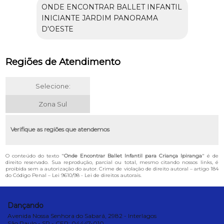
ONDE ENCONTRAR BALLET INFANTIL
INICIANTE JARDIM PANORAMA
D'OESTE
Regiões de Atendimento
Selecione:
Zona Sul
Verifique as regiões que atendemos
O conteúdo do texto "
Onde Encontrar Ballet Infantil para Criança Ipiranga
" é de
direito reservado. Sua reprodução, parcial ou total, mesmo citando nossos links, é
proibida sem a autorização do autor. Crime de violação de direito autoral – artigo 184
do Código Penal –
Lei 9610/98 - Lei de direitos autorais
.
Dançando
Avenida Nossa Senhora do Sabará, 2982 - Interlagos
São Paulo - SP - CEP: 04447-010