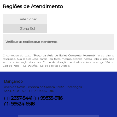
Regiões de Atendimento
Selecione:
Zona Sul
Verifique as regiões que atendemos
O conteúdo do texto "
Preço da Aula de Ballet Completa Morumbi
" é de direito
reservado. Sua reprodução, parcial ou total, mesmo citando nossos links, é proibida
sem a autorização do autor. Crime de violação de direito autoral – artigo 184 do
Código Penal –
Lei 9610/98 - Lei de direitos autorais
.
Dançando
Avenida Nossa Senhora do Sabará, 2982 - Interlagos
São Paulo - SP - CEP: 04447-010
2337-5441
99835-9116
(11)
(11)
99524-6518
(11)