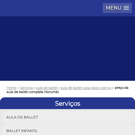
MENU
Home
»
Serviços
»
aula de ballet
»
aula de ballet russo para criança
»
preço da
aula de ballet completa Morumbi
Serviços
AULA DE BALLET
BALLET INFANTIL