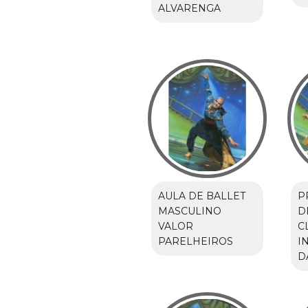
ALVARENGA
AULA DE BALLET
P
MASCULINO
D
VALOR
C
PARELHEIROS
I
D