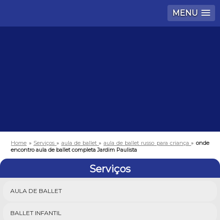
MENU
Home
»
Serviços
»
aula de ballet
»
aula de ballet russo para criança
»
onde
encontro aula de ballet completa Jardim Paulista
Serviços
AULA DE BALLET
BALLET INFANTIL