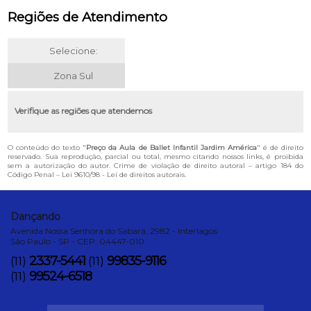
Regiões de Atendimento
Selecione:
Zona Sul
Verifique as regiões que atendemos
O conteúdo do texto "
Preço da Aula de Ballet Infantil Jardim América
" é de direito
reservado. Sua reprodução, parcial ou total, mesmo citando nossos links, é proibida
sem a autorização do autor. Crime de violação de direito autoral – artigo 184 do
Código Penal –
Lei 9610/98 - Lei de direitos autorais
.
Dançando
Avenida Nossa Senhora do Sabará, 2982 - Interlagos
São Paulo - SP - CEP: 04447-010
2337-5441
99835-9116
(11)
(11)
99524-6518
(11)