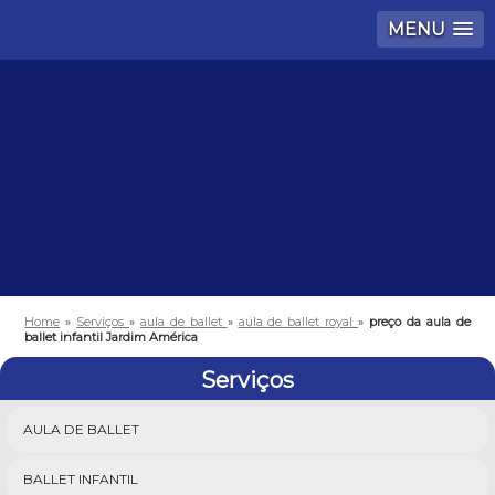
MENU
Home
»
Serviços
»
aula de ballet
»
aula de ballet royal
»
preço da aula de
ballet infantil Jardim América
Serviços
AULA DE BALLET
BALLET INFANTIL