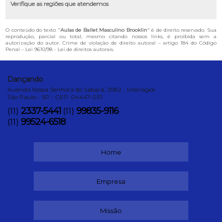
Verifique as regiões que atendemos
O conteúdo do texto "
Aulas de Ballet Masculino Brooklin
" é de direito reservado. Sua
reprodução, parcial ou total, mesmo citando nossos links, é proibida sem a
autorização do autor. Crime de violação de direito autoral – artigo 184 do Código
Penal –
Lei 9610/98 - Lei de direitos autorais
.
Dançando
Avenida Nossa Senhora do Sabará, 2982 - Interlagos
São Paulo - SP - CEP: 04447-010
2337-5441
99835-9116
(11)
(11)
99524-6518
(11)
Home
Empresa
Missão