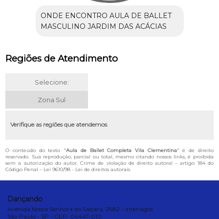
ONDE ENCONTRO AULA DE BALLET
MASCULINO JARDIM DAS ACÁCIAS
Regiões de Atendimento
Selecione:
Zona Sul
Verifique as regiões que atendemos
O conteúdo do texto "
Aula de Ballet Completa Vila Clementina
" é de direito
reservado. Sua reprodução, parcial ou total, mesmo citando nossos links, é proibida
sem a autorização do autor. Crime de violação de direito autoral – artigo 184 do
Código Penal –
Lei 9610/98 - Lei de direitos autorais
.
Dançando
Avenida Nossa Senhora do Sabará, 2982 - Interlagos
São Paulo - SP - CEP: 04447-010