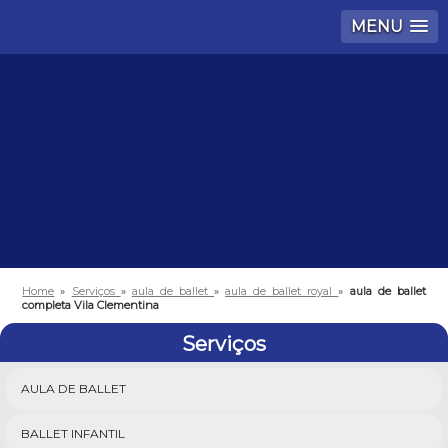
MENU
Home
»
Serviços
»
aula de ballet
»
aula de ballet royal
»
aula de ballet
completa Vila Clementina
Serviços
AULA DE BALLET
BALLET INFANTIL