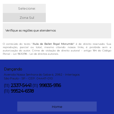
Selecione:
Zona Sul
Verifique as regiões que atendemos
O conteúdo do texto "
Aula de Ballet Royal Morumbi
" é de direito reservado. Sua
reprodução, parcial ou total, mesmo citando nossos links, é proibida sem a
autorização do autor. Crime de violação de direito autoral – artigo 184 do Código
Penal –
Lei 9610/98 - Lei de direitos autorais
.
Dançando
Avenida Nossa Senhora do Sabará, 2982 - Interlagos
São Paulo - SP - CEP: 04447-010
2337-5441
99835-9116
(11)
(11)
99524-6518
(11)
Home