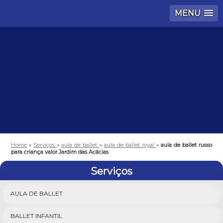
MENU
Home
»
Serviços
»
aula de ballet
»
aula de ballet royal
»
aula de ballet russo
para criança valor Jardim das Acácias
Serviços
AULA DE BALLET
BALLET INFANTIL