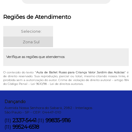
Regiões de Atendimento
Selecione:
Zona Sul
Verifique as regiões que atendemos
O conteúdo do texto "
Aula de Ballet Russo para Criança Valor Jardim das Acácias
" é
de direito reservado. Sua reprodução, parcial ou total, mesmo citando nossos links, é
proibida sem a autorização do autor. Crime de violação de direito autoral – artigo 184
do Código Penal –
Lei 9610/98 - Lei de direitos autorais
.
Dançando
Avenida Nossa Senhora do Sabará, 2982 - Interlagos
São Paulo - SP - CEP: 04447-010
2337-5441
99835-9116
(11)
(11)
99524-6518
(11)