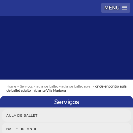
MENU
Home
»
Serviços
»
aula de ballet
»
aula de ballet royal
»
onde encontro aula
de ballet adulto iniciante Vila Mariana
Serviços
AULA DE BALLET
BALLET INFANTIL