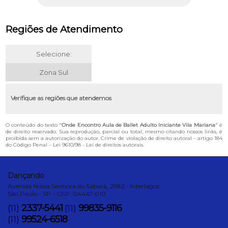
Regiões de Atendimento
Selecione:
Zona Sul
Verifique as regiões que atendemos
O conteúdo do texto "
Onde Encontro Aula de Ballet Adulto Iniciante Vila Mariana
" é
de direito reservado. Sua reprodução, parcial ou total, mesmo citando nossos links, é
proibida sem a autorização do autor. Crime de violação de direito autoral – artigo 184
do Código Penal –
Lei 9610/98 - Lei de direitos autorais
.
Dançando
Avenida Nossa Senhora do Sabará, 2982 - Interlagos
São Paulo - SP - CEP: 04447-010
2337-5441
99835-9116
(11)
(11)
99524-6518
(11)