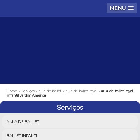
MENU
Home
»
Serviços
»
aula de ballet
»
aula de ballet royal
»
aula de ballet royal
infantil Jardim América
Serviços
AULA DE BALLET
BALLET INFANTIL