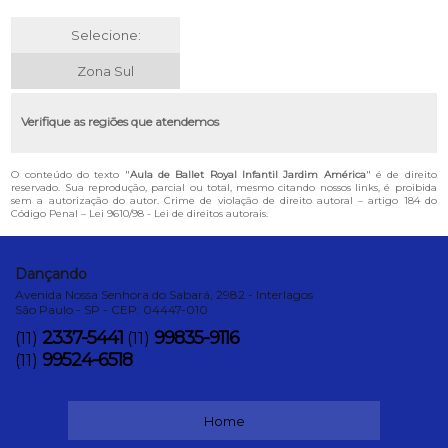
Selecione:
Zona Sul
Verifique as regiões que atendemos
O conteúdo do texto "
Aula de Ballet Royal Infantil Jardim América
" é de direito
reservado. Sua reprodução, parcial ou total, mesmo citando nossos links, é proibida
sem a autorização do autor. Crime de violação de direito autoral – artigo 184 do
Código Penal –
Lei 9610/98 - Lei de direitos autorais
.
Dançando
Avenida Nossa Senhora do Sabará, 2982 - Interlagos
São Paulo - SP - CEP: 04447-010
2337-5441
99835-9116
(11)
(11)
99524-6518
(11)
Home