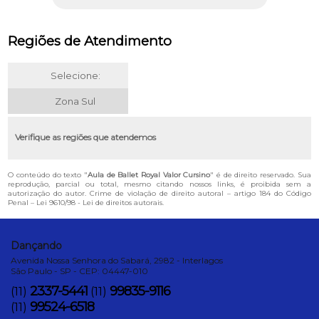
Regiões de Atendimento
Selecione:
Zona Sul
Verifique as regiões que atendemos
O conteúdo do texto "
Aula de Ballet Royal Valor Cursino
" é de direito reservado. Sua
reprodução, parcial ou total, mesmo citando nossos links, é proibida sem a
autorização do autor. Crime de violação de direito autoral – artigo 184 do Código
Penal –
Lei 9610/98 - Lei de direitos autorais
.
Dançando
Avenida Nossa Senhora do Sabará, 2982 - Interlagos
São Paulo - SP - CEP: 04447-010
2337-5441
99835-9116
(11)
(11)
99524-6518
(11)