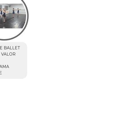
E BALLET
 VALOR
M
AMA
E