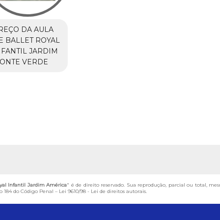
REÇO DA AULA
E BALLET ROYAL
NFANTIL JARDIM
ONTE VERDE
yal Infantil Jardim América
" é de direito reservado. Sua reprodução, parcial ou total, me
igo 184 do Código Penal –
Lei 9610/98 - Lei de direitos autorais
.