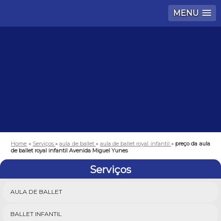
MENU
Home
»
Serviços
»
aula de ballet
»
aula de ballet royal infantil
»
preço da aula
de ballet royal infantil Avenida Miguel Yunes
Serviços
AULA DE BALLET
BALLET INFANTIL