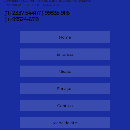
Avenida Nossa Senhora do Sabará, 2982 - Interlagos
São Paulo - SP - CEP: 04447-010
2337-5441
99835-9116
(11)
(11)
99524-6518
(11)
Home
Empresa
Missão
Serviços
Contato
Mapa do site