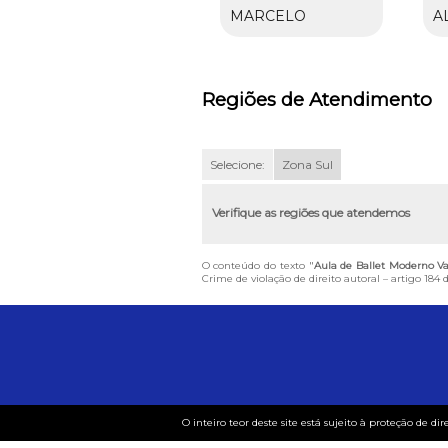
MARCELO
A
Regiões de Atendimento
Selecione:
Zona Sul
Verifique as regiões que atendemos
O conteúdo do texto "
Aula de Ballet Moderno Va
Crime de violação de direito autoral – artigo 184
O inteiro teor deste site está sujeito à proteção de dir