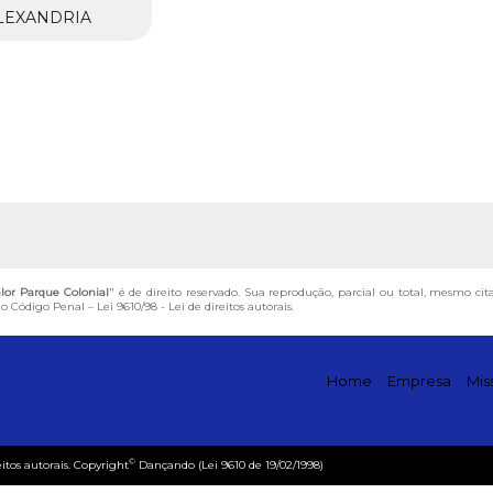
LEXANDRIA
lor Parque Colonial
" é de direito reservado. Sua reprodução, parcial ou total, mesmo cit
 do Código Penal –
Lei 9610/98 - Lei de direitos autorais
.
Home
Empresa
Mis
©
eitos autorais. Copyright
Dançando (Lei 9610 de 19/02/1998)