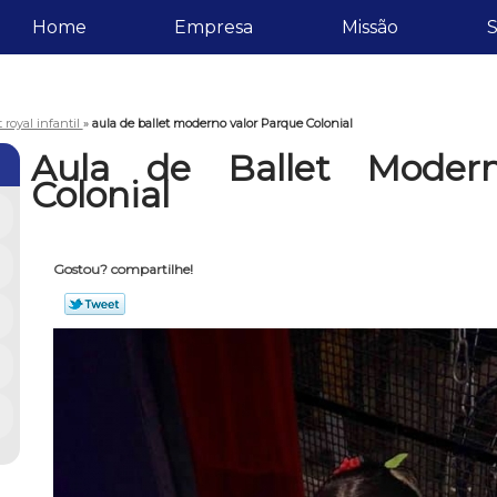
Home
Empresa
Missão
S
t royal infantil
»
aula de ballet moderno valor Parque Colonial
Aula de Ballet Moder
Colonial
Gostou? compartilhe!