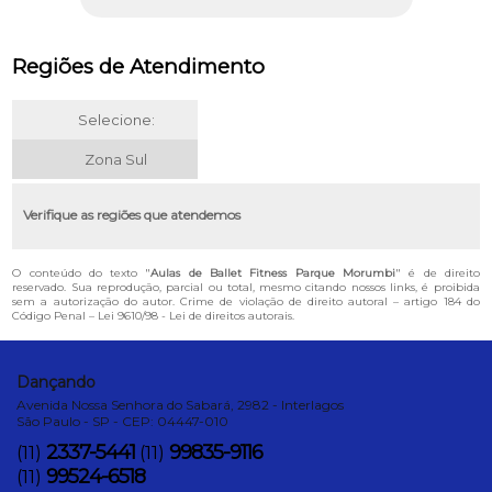
Regiões de Atendimento
Selecione:
Zona Sul
Verifique as regiões que atendemos
O conteúdo do texto "
Aulas de Ballet Fitness Parque Morumbi
" é de direito
reservado. Sua reprodução, parcial ou total, mesmo citando nossos links, é proibida
sem a autorização do autor. Crime de violação de direito autoral – artigo 184 do
Código Penal –
Lei 9610/98 - Lei de direitos autorais
.
Dançando
Avenida Nossa Senhora do Sabará, 2982 - Interlagos
São Paulo - SP - CEP: 04447-010
2337-5441
99835-9116
(11)
(11)
99524-6518
(11)