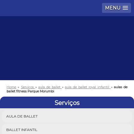
MENU
Home
»
Serviços
»
aula de ballet
»
aula de ballet royal infantil
»
aulas de
ballet fitness Parque Morumbi
Serviços
AULA DE BALLET
BALLET INFANTIL