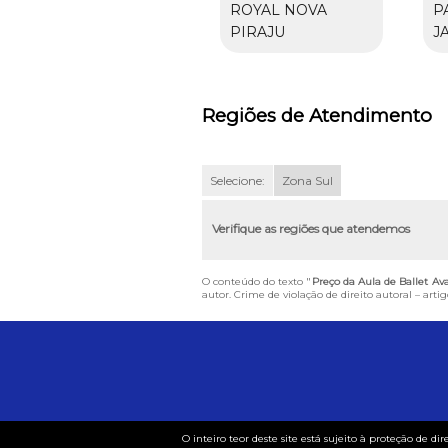
ROYAL NOVA
P
PIRAJU
J
Regiões de Atendimento
Selecione:
Zona Sul
Verifique as regiões que atendemos
O conteúdo do texto "
Preço da Aula de Ballet A
autor. Crime de violação de direito autoral – art
O inteiro teor deste site está sujeito à proteção de dir