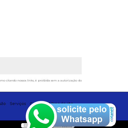
esmo citando nossos links, é proibida sem a autorização do
são
Serviços
Contato
Mapa do site