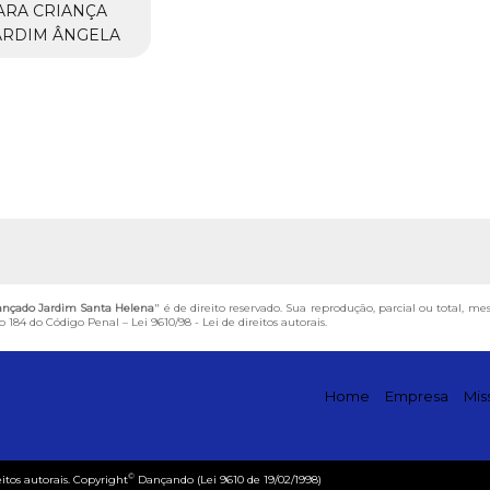
ARA CRIANÇA
ARDIM ÂNGELA
vançado Jardim Santa Helena
" é de direito reservado. Sua reprodução, parcial ou total, m
igo 184 do Código Penal –
Lei 9610/98 - Lei de direitos autorais
.
Home
Empresa
Mis
©
eitos autorais. Copyright
Dançando (Lei 9610 de 19/02/1998)