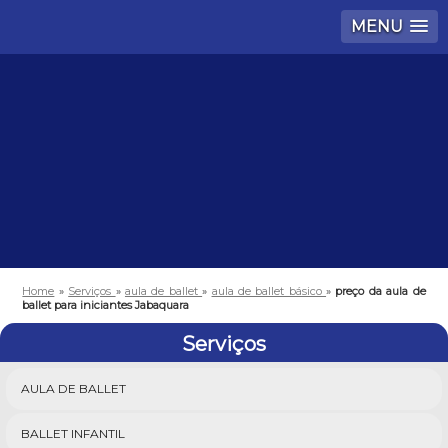
MENU
Home
»
Serviços
»
aula de ballet
»
aula de ballet básico
»
preço da aula de
ballet para iniciantes Jabaquara
Serviços
AULA DE BALLET
BALLET INFANTIL