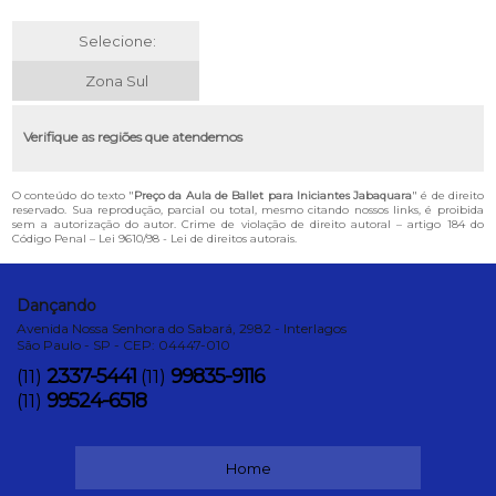
Selecione:
Zona Sul
Verifique as regiões que atendemos
O conteúdo do texto "
Preço da Aula de Ballet para Iniciantes Jabaquara
" é de direito
reservado. Sua reprodução, parcial ou total, mesmo citando nossos links, é proibida
sem a autorização do autor. Crime de violação de direito autoral – artigo 184 do
Código Penal –
Lei 9610/98 - Lei de direitos autorais
.
Dançando
Avenida Nossa Senhora do Sabará, 2982 - Interlagos
São Paulo - SP - CEP: 04447-010
2337-5441
99835-9116
(11)
(11)
99524-6518
(11)
Home