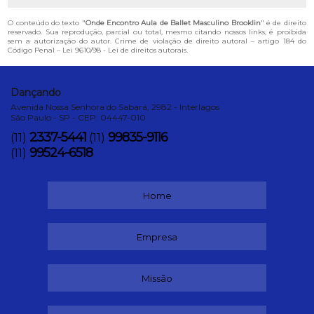
O conteúdo do texto "
Onde Encontro Aula de Ballet Masculino Brooklin
" é de direito
reservado. Sua reprodução, parcial ou total, mesmo citando nossos links, é proibida
sem a autorização do autor. Crime de violação de direito autoral – artigo 184 do
Código Penal –
Lei 9610/98 - Lei de direitos autorais
.
Dançando
Avenida Nossa Senhora do Sabará, 2982 - Interlagos
São Paulo - SP - CEP: 04447-010
2337-5441
99835-9116
(11)
(11)
99524-6518
(11)
Home
Empresa
Missão