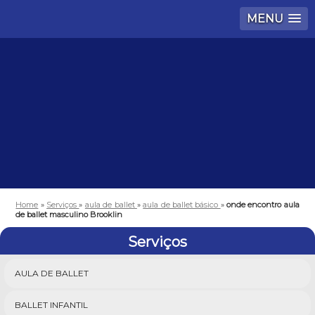
MENU
Home
»
Serviços
»
aula de ballet
»
aula de ballet básico
»
onde encontro aula
de ballet masculino Brooklin
Serviços
AULA DE BALLET
BALLET INFANTIL