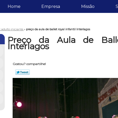
Home
Empresa
Missão
S
t adulto iniciante
»
preço da aula de ballet royal infantil Interlagos
Preço da Aula de Balle
Interlagos
Gostou? compartilhe!