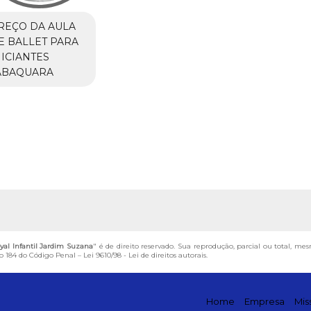
REÇO DA AULA
E BALLET PARA
NICIANTES
ABAQUARA
yal Infantil Jardim Suzana
" é de direito reservado. Sua reprodução, parcial ou total, me
igo 184 do Código Penal –
Lei 9610/98 - Lei de direitos autorais
.
Home
Empresa
Mis