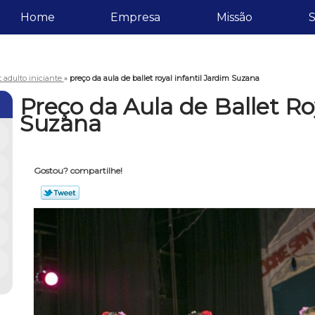
Home
Empresa
Missão
S
t adulto iniciante
»
preço da aula de ballet royal infantil Jardim Suzana
Preço da Aula de Ballet Ro
Suzana
Gostou? compartilhe!