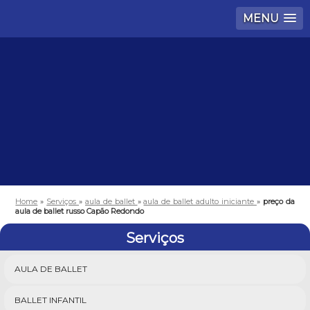
MENU
Home
»
Serviços
»
aula de ballet
»
aula de ballet adulto iniciante
»
preço da
aula de ballet russo Capão Redondo
Serviços
AULA DE BALLET
BALLET INFANTIL