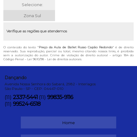
Selecione:
Zona Sul
Verifique as regiões que atendemos
O conteúdo do texto "
Preço da Aula de Ballet Russo Capão Redondo
" é de direito
reservado. Sua reprodução, parcial ou total, mesmo citando nossos links, é proibida
sem a autorização do autor. Crime de violação de direito autoral – artigo 184 do
Código Penal –
Lei 9610/98 - Lei de direitos autorais
.
Dançando
Avenida Nossa Senhora do Sabará, 2982 - Interlagos
São Paulo - SP - CEP: 04447-010
2337-5441
99835-9116
(11)
(11)
99524-6518
(11)
Home