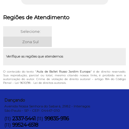
Regiões de Atendimento
Selecione:
Zona Sul
Verifique as regiões que atendemos
O conteúdo do texto "
Aula de Ballet Russo Jardim Europa
" é de direito reservado.
Sua reprodução, parcial ou total, mesmo citando nossos links, é proibida sem a
autorização do autor. Crime de violação de direito autoral – artigo 184 do Código
Penal –
Lei 9610/98 - Lei de direitos autorais
.
Dançando
Avenida Nossa Senhora do Sabará, 2982 - Interlagos
São Paulo - SP - CEP: 04447-010
2337-5441
99835-9116
(11)
(11)
99524-6518
(11)