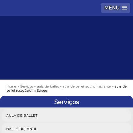
MENU
Home
»
Serviços
»
aula de ballet
»
aula de ballet adulto iniciante
»
aula de
ballet russo Jardim Europa
Serviços
AULA DE BALLET
BALLET INFANTIL