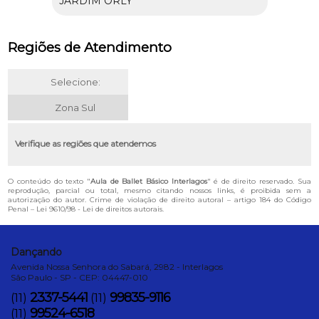
JARDIM ORLY
Regiões de Atendimento
Selecione:
Zona Sul
Verifique as regiões que atendemos
O conteúdo do texto "
Aula de Ballet Básico Interlagos
" é de direito reservado. Sua
reprodução, parcial ou total, mesmo citando nossos links, é proibida sem a
autorização do autor. Crime de violação de direito autoral – artigo 184 do Código
Penal –
Lei 9610/98 - Lei de direitos autorais
.
Dançando
Avenida Nossa Senhora do Sabará, 2982 - Interlagos
São Paulo - SP - CEP: 04447-010
2337-5441
99835-9116
(11)
(11)
99524-6518
(11)