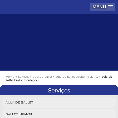
MENU
Home
»
Serviços
»
aula de ballet
»
aula de ballet adulto iniciante
»
aula de
ballet básico Interlagos
Serviços
AULA DE BALLET
BALLET INFANTIL