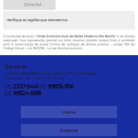
Zona Sul
Verifique as regiões que atendemos
O conteúdo do texto "
Onde Encontro Aula de Ballet Moderno Rio Bonito
" é de direito
reservado. Sua reprodução, parcial ou total, mesmo citando nossos links, é proibida
sem a autorização do autor. Crime de violação de direito autoral – artigo 184 do
Código Penal –
Lei 9610/98 - Lei de direitos autorais
.
Dançando
Avenida Nossa Senhora do Sabará, 2982 - Interlagos
São Paulo - SP - CEP: 04447-010
2337-5441
99835-9116
(11)
(11)
99524-6518
(11)
Home
Empresa