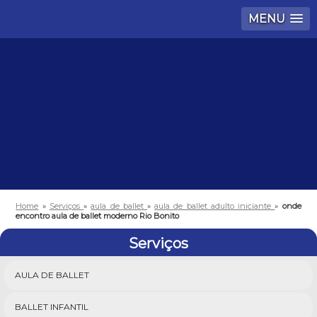
MENU
Home
»
Serviços
»
aula de ballet
»
aula de ballet adulto iniciante
»
onde
encontro aula de ballet moderno Rio Bonito
Serviços
AULA DE BALLET
BALLET INFANTIL