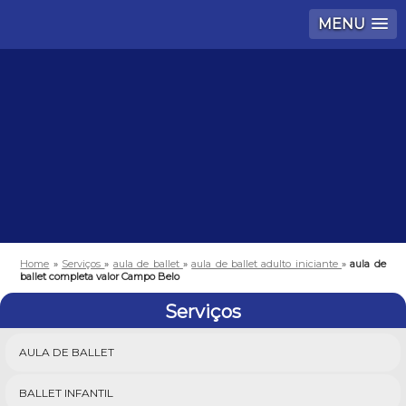
MENU
Home
»
Serviços
»
aula de ballet
»
aula de ballet adulto iniciante
»
aula de
ballet completa valor Campo Belo
Serviços
AULA DE BALLET
BALLET INFANTIL