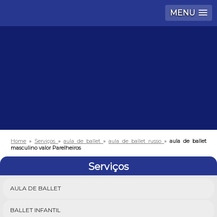
MENU
Home
»
Serviços
»
aula de ballet
»
aula de ballet russo
»
aula de ballet
masculino valor Parelheiros
Serviços
AULA DE BALLET
BALLET INFANTIL