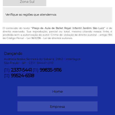
Zona Sul
Verifique as regiões que atendemos
O conteúdo do texto "
Preço da Aula de Ballet Royal Infantil Jardim São Luiz
" é de
direito reservado. Sua reprodução, parcial ou total, mesmo citando nossos links, é
proibida sem a autorização do autor. Crime de violação de direito autoral – artigo 184
do Código Penal –
Lei 9610/98 - Lei de direitos autorais
.
Dançando
Avenida Nossa Senhora do Sabará, 2982 - Interlagos
São Paulo - SP - CEP: 04447-010
2337-5441
99835-9116
(11)
(11)
99524-6518
(11)
Home
Empresa