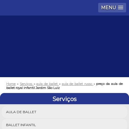
MENU
Home
»
Serviços
»
aula de ballet
»
aula de ballet russo
»
preço da aula de
ballet royal infantil Jardim São Luiz
Serviços
AULA DE BALLET
BALLET INFANTIL