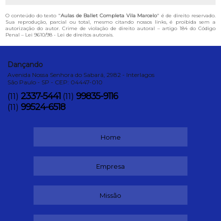
O conteúdo do texto "
Aulas de Ballet Completa Vila Marcelo
" é de direito reservado.
Sua reprodução, parcial ou total, mesmo citando nossos links, é proibida sem a
autorização do autor. Crime de violação de direito autoral – artigo 184 do Código
Penal –
Lei 9610/98 - Lei de direitos autorais
.
Dançando
Avenida Nossa Senhora do Sabará, 2982 - Interlagos
São Paulo - SP - CEP: 04447-010
2337-5441
99835-9116
(11)
(11)
99524-6518
(11)
Home
Empresa
Missão