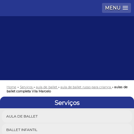
MENU
Home
»
Serviços
»
aula de ballet
»
aula de ballet russo para criança
»
aulas de
ballet completa Vila Marcelo
Serviços
AULA DE BALLET
BALLET INFANTIL