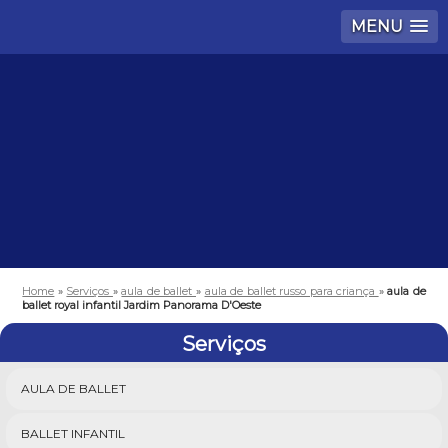
MENU
Home
»
Serviços
»
aula de ballet
»
aula de ballet russo para criança
»
aula de
ballet royal infantil Jardim Panorama D'Oeste
Serviços
AULA DE BALLET
BALLET INFANTIL