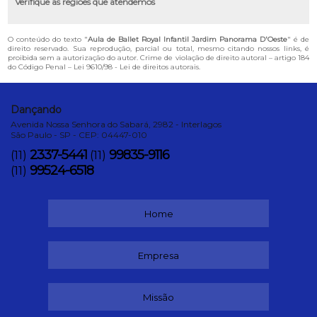
Verifique as regiões que atendemos
O conteúdo do texto "
Aula de Ballet Royal Infantil Jardim Panorama D'Oeste
" é de
direito reservado. Sua reprodução, parcial ou total, mesmo citando nossos links, é
proibida sem a autorização do autor. Crime de violação de direito autoral – artigo 184
do Código Penal –
Lei 9610/98 - Lei de direitos autorais
.
Dançando
Avenida Nossa Senhora do Sabará, 2982 - Interlagos
São Paulo - SP - CEP: 04447-010
2337-5441
99835-9116
(11)
(11)
99524-6518
(11)
Home
Empresa
Missão