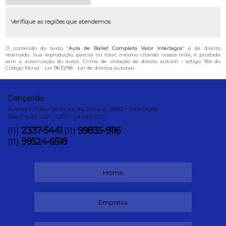
Verifique as regiões que atendemos
O conteúdo do texto "
Aula de Ballet Completa Valor Interlagos
" é de direito
reservado. Sua reprodução, parcial ou total, mesmo citando nossos links, é proibida
sem a autorização do autor. Crime de violação de direito autoral – artigo 184 do
Código Penal –
Lei 9610/98 - Lei de direitos autorais
.
Dançando
Avenida Nossa Senhora do Sabará, 2982 - Interlagos
São Paulo - SP - CEP: 04447-010
2337-5441
99835-9116
(11)
(11)
99524-6518
(11)
Home
Empresa