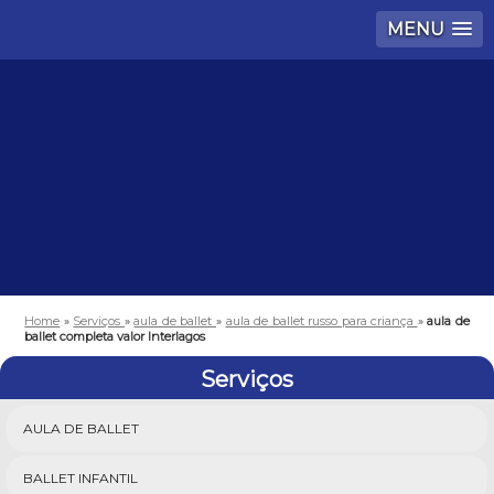
MENU
Home
»
Serviços
»
aula de ballet
»
aula de ballet russo para criança
»
aula de
ballet completa valor Interlagos
Serviços
AULA DE BALLET
BALLET INFANTIL