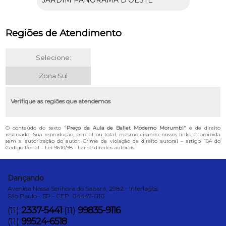
JARDIM PANORAMA D'OESTE
Regiões de Atendimento
Selecione:
Zona Sul
Verifique as regiões que atendemos
O conteúdo do texto "
Preço da Aula de Ballet Moderno Morumbi
" é de direito
reservado. Sua reprodução, parcial ou total, mesmo citando nossos links, é proibida
sem a autorização do autor. Crime de violação de direito autoral – artigo 184 do
Código Penal –
Lei 9610/98 - Lei de direitos autorais
.
Dançando
Avenida Nossa Senhora do Sabará, 2982 - Interlagos
São Paulo - SP - CEP: 04447-010
2337-5441
99835-9116
(11)
(11)
99524-6518
(11)