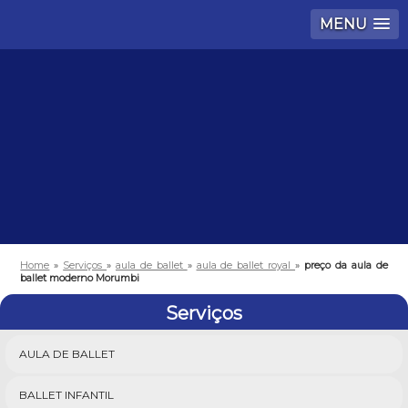
MENU
Home
»
Serviços
»
aula de ballet
»
aula de ballet royal
»
preço da aula de
ballet moderno Morumbi
Serviços
AULA DE BALLET
BALLET INFANTIL