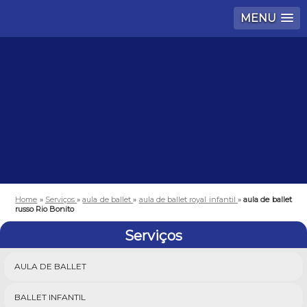
MENU
Home
»
Serviços
»
aula de ballet
»
aula de ballet royal infantil
»
aula de ballet
russo Rio Bonito
Serviços
AULA DE BALLET
BALLET INFANTIL