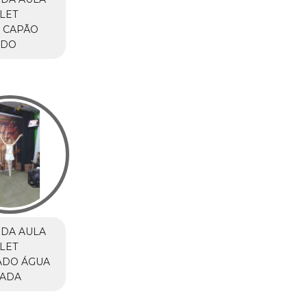
LET
 CAPÃO
NDO
DA AULA
LET
ADO ÁGUA
IADA