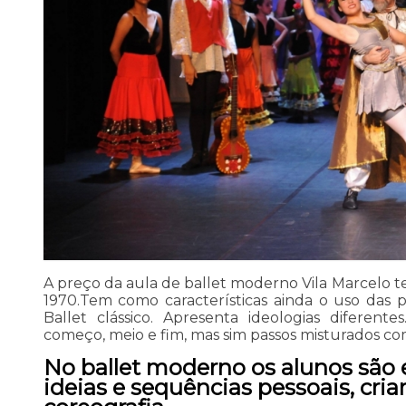
A preço da aula de ballet moderno Vila Marcelo te
1970.Tem como características ainda o uso das
Ballet clássico. Apresenta ideologias diferent
começo, meio e fim, mas sim passos misturados co
No ballet moderno os alunos são 
ideias e sequências pessoais, cria