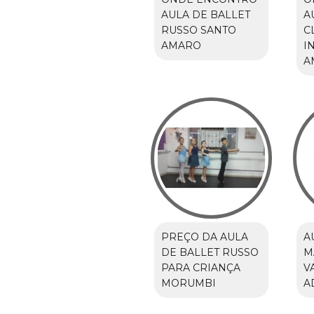
AULA DE BALLET
A
RUSSO SANTO
C
AMARO
I
A
PREÇO DA AULA
A
DE BALLET RUSSO
M
PARA CRIANÇA
V
MORUMBI
A